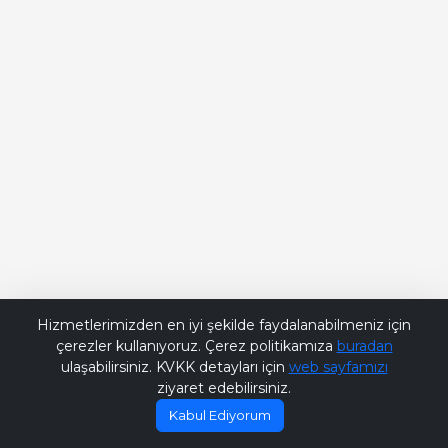
Bana Soru Sor | Ask Me
Hizmetlerimizden en iyi şekilde faydalanabilmeniz için
çerezler kullanıyoruz. Çerez politikamıza
buradan
ulaşabilirsiniz. KVKK detayları için
web sayfamızı
ziyaret edebilirsiniz.
Kabul Ediyorum