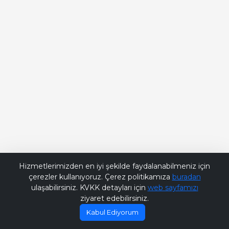
Bana Soru Sor | Ask Me
Hizmetlerimizden en iyi şekilde faydalanabilmeniz için
çerezler kullanıyoruz. Çerez politikamıza
buradan
ulaşabilirsiniz. KVKK detayları için
web sayfamızı
ziyaret edebilirsiniz.
Kabul Ediyorum