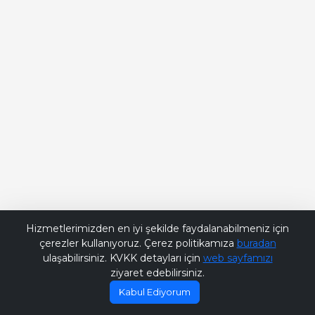
Bana Soru Sor | Ask Me
Hizmetlerimizden en iyi şekilde faydalanabilmeniz için
çerezler kullanıyoruz. Çerez politikamıza
buradan
ulaşabilirsiniz. KVKK detayları için
web sayfamızı
ziyaret edebilirsiniz.
Kabul Ediyorum