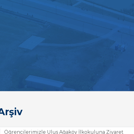
Arşiv
Öğrencilerimizle Ulus Ağaköy İlkokuluna Ziyaret