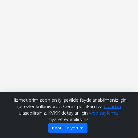
Bana Soru Sor | Ask Me
Hizmetlerimizden en iyi şekilde faydalanabilmeniz için
çerezler kullanıyoruz. Çerez politikamıza
buradan
ulaşabilirsiniz. KVKK detayları için
web sayfamızı
ziyaret edebilirsiniz.
Kabul Ediyorum