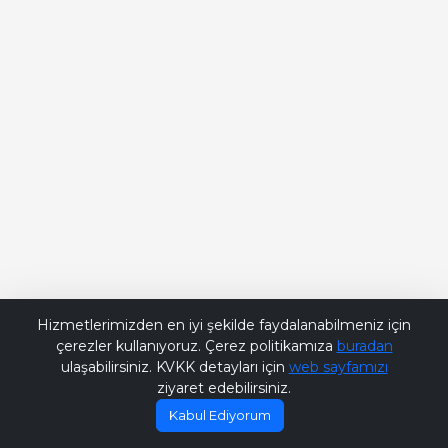
Bana Soru Sor | Ask Me
Hizmetlerimizden en iyi şekilde faydalanabilmeniz için
çerezler kullanıyoruz. Çerez politikamıza
buradan
ulaşabilirsiniz. KVKK detayları için
web sayfamızı
ziyaret edebilirsiniz.
Kabul Ediyorum