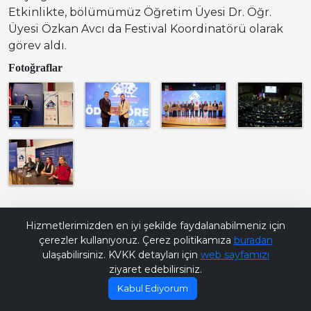
Etkinlikte, bölümümüz Öğretim Üyesi Dr. Öğr.
Üyesi Özkan Avcı da Festival Koordinatörü olarak
görev aldı.
Fotoğraflar
Bana Soru Sor | Ask Me
Hizmetlerimizden en iyi şekilde faydalanabilmeniz için
çerezler kullanıyoruz. Çerez politikamıza
buradan
ulaşabilirsiniz. KVKK detayları için
web sayfamızı
ziyaret edebilirsiniz.
Kabul Ediyorum