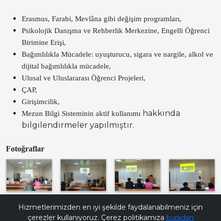
Erasmus, Farabi, Mevlâna gibi değişim programları,
Psikolojik Danışma ve Rehberlik Merkezine, Engelli Öğrenci
Birimine Erişi,
Bağımlılıkla Mücadele: uyuşturucu, sigara ve nargile, alkol ve
dijital bağımlılıkla mücadele,
Ulusal ve Uluslararası Öğrenci Projeleri,
ÇAP,
Girişimcilik,
hakkında
Mezun Bilgi Sisteminin aktif kullanımı
bilgilendirmeler yapılmıştır.
Fotoğraflar
Bana Soru Sor | Ask Me
Hizmetlerimizden en iyi şekilde faydalanabilmeniz için
çerezler kullanıyoruz. Çerez politikamıza
buradan