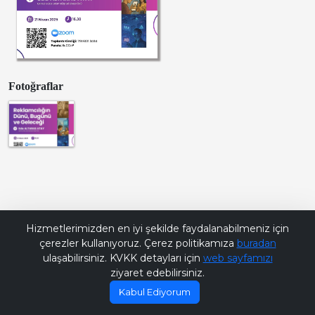
Fotoğraflar
Bana Soru Sor | Ask Me
Hizmetlerimizden en iyi şekilde faydalanabilmeniz için
çerezler kullanıyoruz. Çerez politikamıza
buradan
ulaşabilirsiniz. KVKK detayları için
web sayfamızı
ziyaret edebilirsiniz.
Kabul Ediyorum